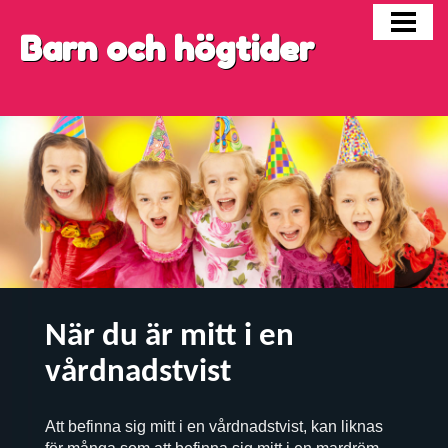
FÖDELSEDAGAR
Barn och högtider
HALLOWEEN
BARN I SKILSMÄSSA
BLOGG
När du är mitt i en
vårdnadstvist
Att befinna sig mitt i en vårdnadstvist, kan liknas