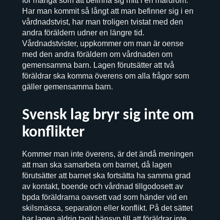
för många som att befinna sig mitt i en mardröm.
Har man kommit så långt att man befinner sig i en
vårdnadstvist, har man troligen tvistat med den
andra föräldern udner en längre tid.
Vårdnadstvister, uppkommer om man är oense
med den andra föräldern om vårdnaden om
gemensamma barn. Lagen förutsätter att två
föräldrar ska komma överens om alla frågor som
gäller gemensamma barn.
Svensk lag bryr sig inte om
konflikter
Kommer man inte överens, är det ändå meningen
att man ska samarbeta om barnet, då lagen
förutsätter att barnet ska fortsätta ha samma grad
av kontakt, boende och vårdnad tillgodosett av
bpda föräldrarna oavsett vad som händer vid en
skilsmässa, separation eller konflikt. På det sättet
har lagen aldrig tagit hänsyn till att föräldrar inte