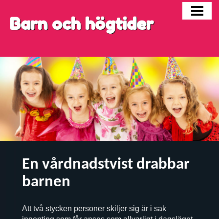
FÖDELSEDAGAR
Barn och högtider
HALLOWEEN
BARN I SKILSMÄSSA
BLOGG
En vårdnadstvist drabbar
barnen
Att två stycken personer skiljer sig är i sak