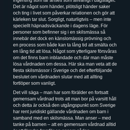
ingenting som får anses som allvarligt i dagsläget.
Det är något som händer, plötsligt händer saker
och ting i livet som påverkar relationen och gör att
kärleken tar slut. Sorgligt, naturligtvis – men inte
speciellt häpnadsväckande i dagens läge. För
personer som befinner sig i en skilsmässa så
innebär det dock en känslomässig prövning och
en process som både kan ta lång tid att smälta och
en lång tid att lösa. Något som ytterligare försvåras
om det finns barn inblandade och där man måste
lösa vårdnaden om dessa. Här ska man veta att de
flesta skilsmässor i Sverige och det efterföljande
beslutet om vårdnaden slutar med att allting
fortlöper som vanligt.
Det vill säga – man har som förälder en fortsatt
gemensam vårdnad trots att man bor på varsitt håll
och detta är också den utgångspunkt som Sverige
har rent juridiskt gällande vårdnaden om barn i
samband med en skilsmässa. Man anser – med
tanke på barnen – att en gemensam vårdnad alltid