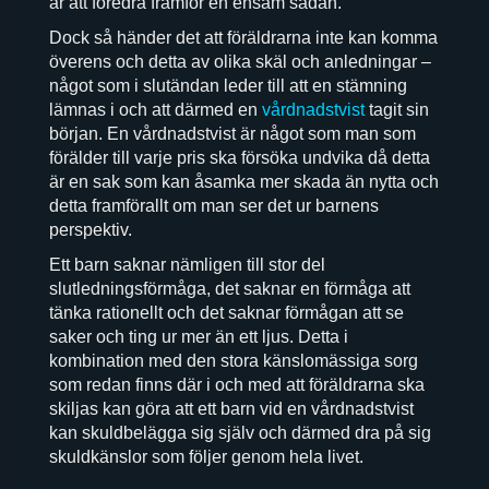
är att föredra framför en ensam sådan.
Dock så händer det att föräldrarna inte kan komma
överens och detta av olika skäl och anledningar –
något som i slutändan leder till att en stämning
lämnas i och att därmed en
vårdnadstvist
tagit sin
början. En vårdnadstvist är något som man som
förälder till varje pris ska försöka undvika då detta
är en sak som kan åsamka mer skada än nytta och
detta framförallt om man ser det ur barnens
perspektiv.
Ett barn saknar nämligen till stor del
slutledningsförmåga, det saknar en förmåga att
tänka rationellt och det saknar förmågan att se
saker och ting ur mer än ett ljus. Detta i
kombination med den stora känslomässiga sorg
som redan finns där i och med att föräldrarna ska
skiljas kan göra att ett barn vid en vårdnadstvist
kan skuldbelägga sig själv och därmed dra på sig
skuldkänslor som följer genom hela livet.