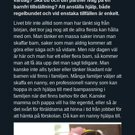
vardag? Ska du och din partner iväg på en
barnfri tillställning? Att anställa hjälp, både
regelbundet och vid enstaka tillfällen är enkelt.
Livet blir inte alltid som man har tänkt sig från
början, det tror jag nog att de allra flesta kan hålla
med om. Man tänker en massa saker innan man
skaffar barn, saker som man aldrig kommer att
göra eller säga och så vidare. Men när dagen väl
är här och man har ett eller flera barn, så kommer
man att få äta upp det man sagt tidigare. Man
kanske inte alls tycker eller tänker likadant när
barnen väl finns i familjen. Många familjer väljer att
skaffa en nanny, en professionell nanny som kan
hoppa in och hjälpa till med barnpassning i
familjen när det finns behov för det. Kanske
mamma och pappa vill ha lite egentid, eller så är
det svårt för föräldrarna att hinna i tid från jobbet för
att hämta på förskolan. Då kan en nanny hjälpa till.