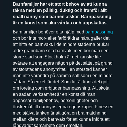
Barnfamiljer har ett stort behov av att kunna
räkna med en pålitlig, duktig och framför allt
snäll nanny som barnen älskar. Barnpassning
är en konst som ska vårdas och uppskattas.
Barnfamiljer behöver ofta hjälp med
barnpassning
och bor inte mor- eller farföräldrar nära gäller det
att hitta en barnvakt. I de mindre städerna brukar
äldre grannbarn sitta barnvakt men bor man i en
större stad som Stockholm är det kanske lite
svårare att engagera någon på det sättet på grund
av storstadens anonymitet. I en storstad känner
man inte varandra på samma sätt som i en mindre
sådan. Så enkelt är det. Som tur är finns det gott
om företag som erbjuder barnpassning. Att sköta
en sådan verksamhet är en konst då man
anpassar familjebehov, personligheter och
önskemål till nannyns egna egenskaper. Finessen
med själva tanken är att göra en bra matchning
mellan klient och barnvakt för att kunna införa ett
långvarigt samarbete dem emellan.