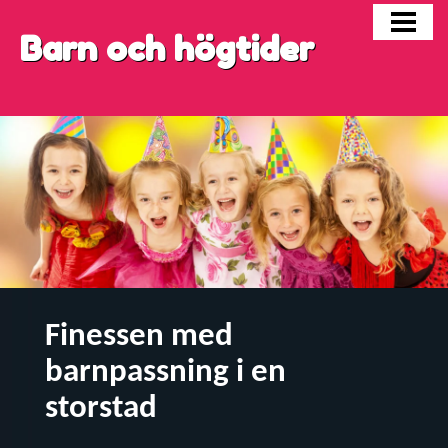
FÖDELSEDAGAR
Barn och högtider
HALLOWEEN
BARN I SKILSMÄSSA
BLOGG
Finessen med
barnpassning i en
storstad